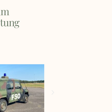
mm
stung