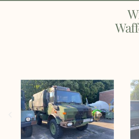
W
Waff