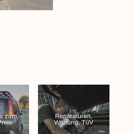
te zum
Reparaturen,
Preis
Wartung, TüV