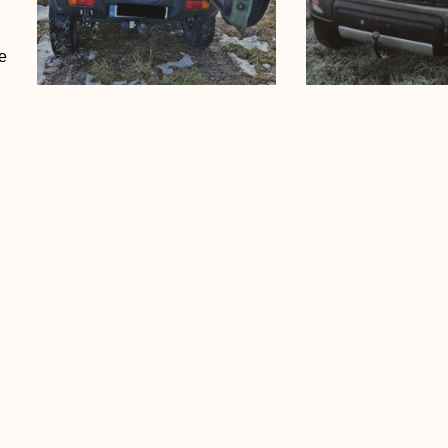
e
Wir bieten Ihnen
Wir bieten Ihnen
passendes gebr
Umbauten an Ihrem
Fahrzeug an, da
Fahrzeug an.
Ihren Wünschen
anpassen.